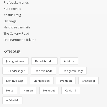
Profetiske trends
Kent Hovind
Kristus i mig
Om yoga
He chose the nails
The Calvary Road
Find nærmeste frikirke
KATEGORIER
Jesu genkomst
De sidste tider
Antikrist
Tusindårsriget
Den frie nåde
Den gamle pagt
Den nye pagt
Menigheden
Evolution
Arkæologi
Helse
Himlen
Helvedet
Covid-19
Alfabetisk