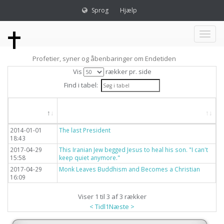
Sprog
Hjælp
Toggl
Profetier, syner og åbenbaringer om Endetiden
naviga
Vis
rækker pr. side
Find i tabel:
Dato
Titel
2014-01-01
The last President
18:43
2017-04-29
This Iranian Jew begged Jesus to heal his son. "I can't
15:58
keep quiet anymore."
2017-04-29
Monk Leaves Buddhism and Becomes a Christian
16:09
Viser 1 til 3 af 3 rækker
< Tidl
1
Næste >