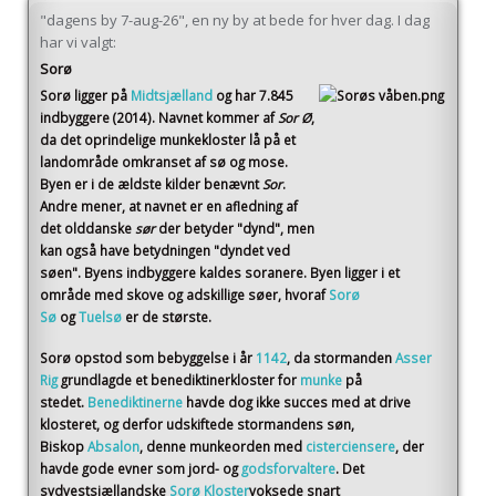
"dagens by 7-aug-26", en ny by at bede for hver dag. I dag
har vi valgt:
Sorø
Sorø
ligger på
Midtsjælland
og har 7.845
indbyggere (2014)
. Navnet kommer af
Sor Ø
,
da det oprindelige munkekloster lå på et
landområde omkranset af sø og mose.
Byen er i de ældste kilder benævnt
Sor
.
Andre mener, at navnet er en afledning af
det olddanske
sør
der betyder "dynd", men
kan også have betydningen "dyndet ved
søen". Byens indbyggere kaldes soranere. Byen ligger i et
område med skove og adskillige søer, hvoraf
Sorø
Sø
og
Tuelsø
er de største.
Sorø opstod som bebyggelse i år
1142
, da stormanden
Asser
Rig
grundlagde et benediktinerkloster for
munke
på
stedet.
Benediktinerne
havde dog ikke succes med at drive
klosteret, og derfor udskiftede stormandens søn,
Biskop
Absalon
, denne munkeorden med
cisterciensere
, der
havde gode evner som jord- og
godsforvaltere
. Det
sydvestsjællandske
Sorø Kloster
voksede snart