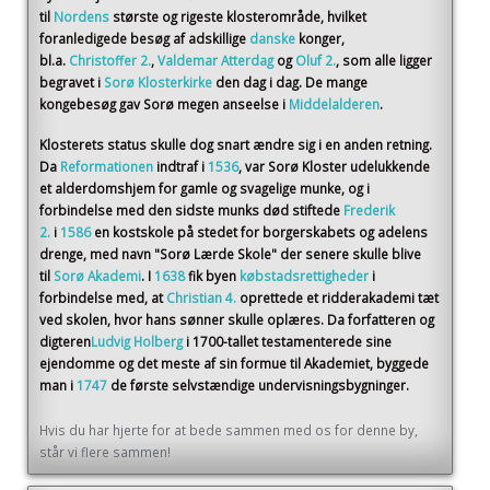
til
Nordens
største og rigeste klosterområde, hvilket
foranledigede besøg af adskillige
danske
konger,
bl.a.
Christoffer 2.
,
Valdemar Atterdag
og
Oluf 2.
, som alle ligger
begravet i
Sorø Klosterkirke
den dag i dag. De mange
kongebesøg gav Sorø megen anseelse i
Middelalderen
.
Klosterets status skulle dog snart ændre sig i en anden retning.
Da
Reformationen
indtraf i
1536
, var Sorø Kloster udelukkende
et alderdomshjem for gamle og svagelige munke, og i
forbindelse med den sidste munks død stiftede
Frederik
2.
i
1586
en kostskole på stedet for borgerskabets og adelens
drenge, med navn "Sorø Lærde Skole" der senere skulle blive
til
Sorø Akademi
. I
1638
fik byen
købstadsrettigheder
i
forbindelse med, at
Christian 4.
oprettede et ridderakademi tæt
ved skolen, hvor hans sønner skulle oplæres. Da forfatteren og
digteren
Ludvig Holberg
i 1700-tallet testamenterede sine
ejendomme og det meste af sin formue til Akademiet, byggede
man i
1747
de første selvstændige undervisningsbygninger.
Hvis du har hjerte for at bede sammen med os for denne by,
står vi flere sammen!