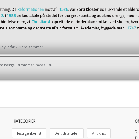
etning. Da
Reformationen
indtraf i
1536
, var Sorø Kloster udelukkende et alder
 2.
i
1586
en kostskole på stedet for borgerskabets og adelens drenge, med na
orbindelse med, at
Christian 4.
oprettede et ridderakademi tæt ved skolen, hvor
sine ejendomme og det meste af sin formue til Akademiet, byggede man i
1747
d
by, står vi flere sammen!
 om at hænge ud sammen med Gud.
KATEGORIER
O
De
Jesu genkomst
De sidste tider
Antikrist
fo