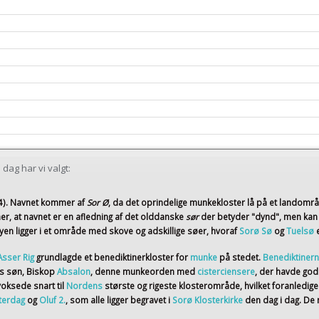
dag har vi valgt:
4)
. Navnet kommer af
Sor Ø
, da det oprindelige munkekloster lå på et landomr
er, at navnet er en afledning af det olddanske
sør
der betyder "dynd", men kan
en ligger i et område med skove og adskillige søer, hvoraf
Sorø Sø
og
Tuelsø
Asser Rig
grundlagde et benediktinerkloster for
munke
på stedet.
Benediktiner
ns søn, Biskop
Absalon
, denne munkeorden med
cisterciensere
, der havde god
voksede snart til
Nordens
største og rigeste klosterområde, hvilket foranledig
terdag
og
Oluf 2.
, som alle ligger begravet i
Sorø Klosterkirke
den dag i dag. D