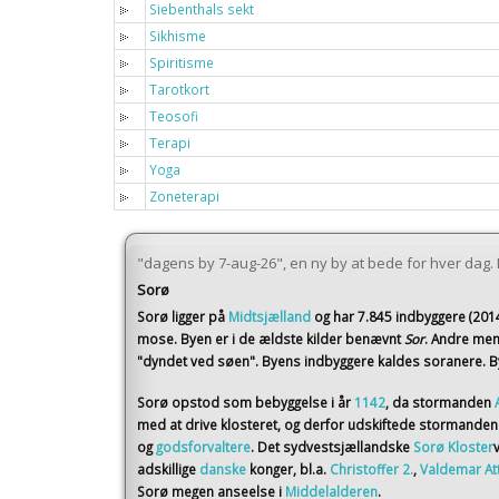
Siebenthals sekt
Sikhisme
Spiritisme
Tarotkort
Teosofi
Terapi
Yoga
Zoneterapi
"dagens by 7-aug-26", en ny by at bede for hver dag. I 
Sorø
Sorø
ligger på
Midtsjælland
og har 7.845 indbyggere (201
mose. Byen er i de ældste kilder benævnt
Sor
. Andre men
"dyndet ved søen". Byens indbyggere kaldes soranere. By
Sorø opstod som bebyggelse i år
1142
, da stormanden
med at drive klosteret, og derfor udskiftede stormande
og
godsforvaltere
. Det sydvestsjællandske
Sorø Kloster
adskillige
danske
konger, bl.a.
Christoffer 2.
,
Valdemar At
Sorø megen anseelse i
Middelalderen
.