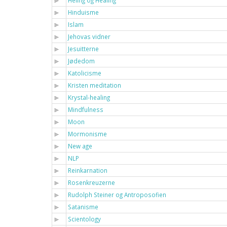
Heling og Healing
Hinduisme
Islam
Jehovas vidner
Jesuitterne
Jødedom
Katolicisme
Kristen meditation
Krystal-healing
Mindfulness
Moon
Mormonisme
New age
NLP
Reinkarnation
Rosenkreuzerne
Rudolph Steiner og Antroposofien
Satanisme
Scientology