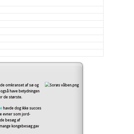
åde omkranset af sø og
 også have betydningen
er de største.
ne
havde dog ikke succes
e evner som jord-
ede besøg af
e mange kongebesøg gav