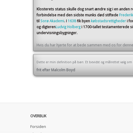
Klosterets status skulle dog snart ændre sig i en anden r
forbindelse med den sidste munks død stiftede
Frederik
til
Sorø Akademi
. I
1638
fik byen
købstadsrettigheder
i f
og digteren
Ludvig Holberg
i 1700-tallet testamenterede 
undervisningsbygninger.
Hvis du har hjerte for at bede sammen med os for denne 
Dette er min definition på bøn: Et bevidst og målrettet valg
frit efter Malcolm Boyd
OVERBLIK
Forsiden