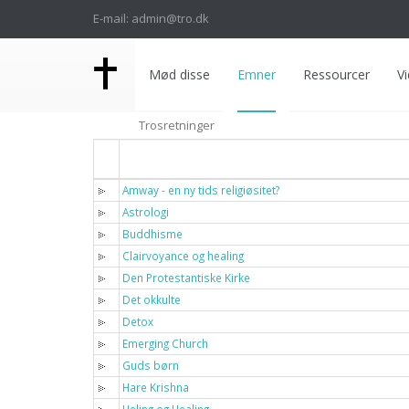
E-mail: admin@tro.dk
Mød disse
Emner
Ressourcer
Vi
Trosretninger
Titel
Amway - en ny tids religiøsitet?
Astrologi
Buddhisme
Clairvoyance og healing
Den Protestantiske Kirke
Det okkulte
Detox
Emerging Church
Guds børn
Hare Krishna