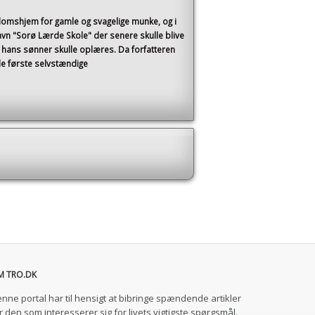
domshjem for gamle og svagelige munke, og i
vn "Sorø Lærde Skole" der senere skulle blive
 hans sønner skulle oplæres. Da forfatteren
e første selvstændige
M TRO.DK
nne portal har til hensigt at bibringe spændende artikler
r den som interesserer sig for livets vigtigste spørgsmål.