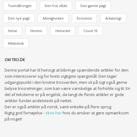
Tusindårsriget
Den frie nåde
Den gamle pagt
Den nye pagt
Menigheden
Evolution
Arkæologi
Helse
Himlen
Helvedet
Covid-19
Alfabetisk
OM TRO.DK
Denne portal har til hensigt at bibringe spændende artikler for den
som interesserer sig for livets vigtigste spørgsmål. Den tager
udgangspunkt i den kristne trosverden, men vil på sigt også gerne
belyse trosretninger, som kan være vanskelige at forholde sig til. En
del af teksterne er på engelsk, da langt de fleste artikler er gode
artikler fundet andetsteds på nettet.
Der er også artikler på norsk, samt enkelte på flere sprog.
Rigtig god fornøjelse -
skriv her
hvis du ønsker at gøre opmærksom
på noget!