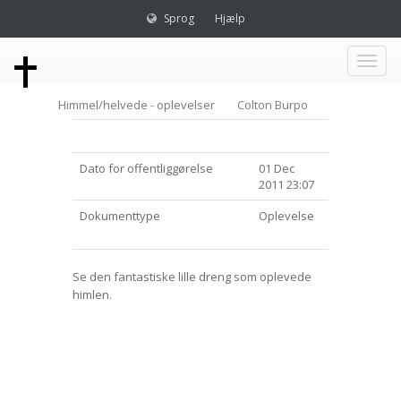
Sprog
Hjælp
Toggl
Himmel/helvede - oplevelser
Colton Burpo
naviga
Dato for offentliggørelse
01 Dec
2011 23:07
Dokumenttype
Oplevelse
Se den fantastiske lille dreng som oplevede
himlen.