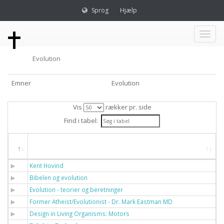
Sprog
Hjælp
Toggl
Evolution
naviga
Emner
Evolution
Vis
rækker pr. side
Find i tabel:
Titel
Kent Hovind
Bibelen og evolution
Evolution - teorier og beretninger
Former Atheist/Evolutionist - Dr. Mark Eastman MD
Design in Living Organisms: Motors