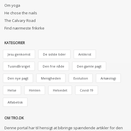
Om yoga
He chose the nails
The Calvary Road
Find nærmeste frikirke
KATEGORIER
Jesu genkomst
De sidste tider
Antikrist
Tusindårsriget
Den frie nåde
Den gamle pagt
Den nye pagt
Menigheden
Evolution
Arkæologi
Helse
Himlen
Helvedet
Covid-19
Alfabetisk
OM TRO.DK
Denne portal har til hensigt at bibringe spændende artikler for den