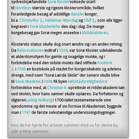
sydvestsjællandske
Sorø Kloster
voksede snart
til
Nordens
største og rigeste klosterområde, hvilket
foranledigede besøg af adskillige
danske
konger,
bl.a.
Christoffer 2.
,
Valdemar Atterdag
og
Oluf 2.
, som alle ligger
begravet i
Sorø Klosterkirke
den dag i dag. De mange
kongebesøg gav Sorø megen anseelse i
Middelalderen
.
Klosterets status skulle dog snart ændre sig i en anden retning.
Da
Reformationen
indtraf i
1536
, var Sorø Kloster udelukkende
et alderdomshjem for gamle og svagelige munke, og i
forbindelse med den sidste munks død stiftede
Frederik
2.
i
1586
en kostskole på stedet for borgerskabets og adelens
drenge, med navn "Sorø Lærde Skole" der senere skulle blive
til
Sorø Akademi
. I
1638
fik byen
købstadsrettigheder
i
forbindelse med, at
Christian 4.
oprettede et ridderakademi tæt
ved skolen, hvor hans sønner skulle oplæres. Da forfatteren og
digteren
Ludvig Holberg
i 1700-tallet testamenterede sine
ejendomme og det meste af sin formue til Akademiet, byggede
man i
1747
de første selvstændige undervisningsbygninger.
Hvis du har hjerte for at bede sammen med os for denne by,
står vi flere sammen!