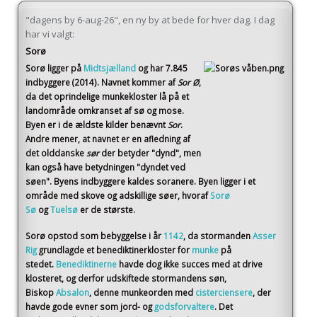
"dagens by 6-aug-26", en ny by at bede for hver dag. I dag
har vi valgt:
Sorø
Sorø
ligger på
Midtsjælland
og har 7.845
indbyggere (2014)
. Navnet kommer af
Sor Ø
,
da det oprindelige munkekloster lå på et
landområde omkranset af sø og mose.
Byen er i de ældste kilder benævnt
Sor
.
Andre mener, at navnet er en afledning af
det olddanske
sør
der betyder "dynd", men
kan også have betydningen "dyndet ved
søen". Byens indbyggere kaldes soranere. Byen ligger i et
område med skove og adskillige søer, hvoraf
Sorø
Sø
og
Tuelsø
er de største.
Sorø opstod som bebyggelse i år
1142
, da stormanden
Asser
Rig
grundlagde et benediktinerkloster for
munke
på
stedet.
Benediktinerne
havde dog ikke succes med at drive
klosteret, og derfor udskiftede stormandens søn,
Biskop
Absalon
, denne munkeorden med
cisterciensere
, der
havde gode evner som jord- og
godsforvaltere
. Det