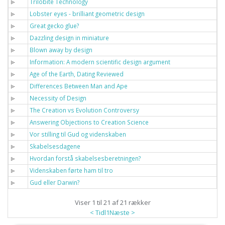
Trilobite Technology
Lobster eyes - brilliant geometric design
Great gecko glue?
Dazzling design in miniature
Blown away by design
Information: A modern scientific design argument
Age of the Earth, Dating Reviewed
Differences Between Man and Ape
Necessity of Design
The Creation vs Evolution Controversy
Answering Objections to Creation Science
Vor stilling til Gud og videnskaben
Skabelsesdagene
Hvordan forstå skabelsesberetningen?
Videnskaben førte ham til tro
Gud eller Darwin?
Viser 1 til 21 af 21 rækker
< Tidl
1
Næste >