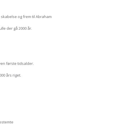
skabelse og frem til Abraham
lle der gå 2000 år.
n første tidsalder.
0 års riget.
bestemte