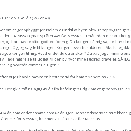
uger d.v.s. 49 ÅR.(7x7 er 49)
 givet om at genopbygge Jerusalem og indtil at byen blev genopbygget ige
 den 14. Nissan (marts) i året 445 før Messias. "i måneden Nissan i kong 
en, og han havde altid godhed for mig. Da kongen så mig sagde han til mig
ange. Og jeg sagde til kongen: Kongen leve i tidsalderen ! Skulle jeg i
Da sagde kongen til mig: Hvad er det du da ønsker ? Da bad jeg til himmele
du vil lade mig rejse til Judæa, til den by hvor mine fædres grave er. 
vare, og hvornår kommer du igen ?
 efter at jeg havde nævnt en bestemt tid for ham." Nehemias 2,1-6.
. Der gik altså nøjagtig 49 ÅR fra befalingen udgik om at genopbygge Jeru
4 år, som er det samme som 62 år uger. Denne tidsperiode strækker sig f
a året 396 før Messias, kommer vi til året 32 efter Messias.
 oversigt over de forskellige udregningsmåder angående tiden for Jesu fø