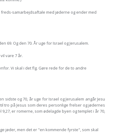
sts freds-samarbejdsaftale med jøderne og ender med
 69. Og den 70. År uge for Israel og Jerusalem.
l vare 7 år.
for. Vi skal i det flg. Gøre rede for de to andre
sidste og 70, år uge for Israel og Jerusalem angår Jesu
til tro på Jesus som deres personlige frelser og jødernes
el 9,27, er romerne, som ødelagde byen og templet i år 70,
ange jøder, men det er "en kommende fyrste", som skal