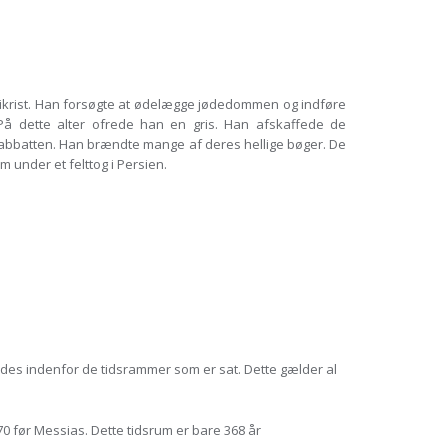
tikrist. Han forsøgte at ødelægge jødedommen og indføre
 På dette alter ofrede han en gris. Han afskaffede de
abbatten. Han brændte mange af deres hellige bøger. De
 under et felttog i Persien.
fyldes indenfor de tidsrammer som er sat. Dette gælder al
170 før Messias. Dette tidsrum er bare 368 år