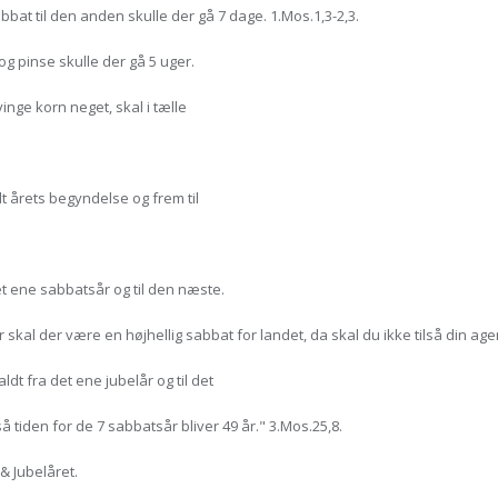
t til den anden skulle der gå 7 dage. 1.Mos.1,3-2,3.
pinse skulle der gå 5 uger.
nge korn neget, skal i tælle
årets begyndelse og frem til
t ene sabbatsår og til den næste.
r skal der være en højhellig sabbat for landet, da skal du ikke tilså din ag
t fra det ene jubelår og til det
å tiden for de 7 sabbatsår bliver 49 år." 3.Mos.25,8.
 Jubelåret.