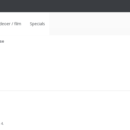
deoer / film
Specials
lse
 4.