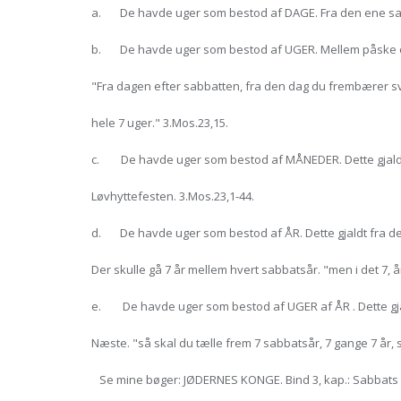
a. De havde uger som bestod af DAGE. Fra den ene sabba
b. De havde uger som bestod af UGER. Mellem påske og 
"Fra dagen efter sabbatten, fra den dag du frembærer svi
hele 7 uger." 3.Mos.23,15.
c. De havde uger som bestod af MÅNEDER. Dette gjaldt 
Løvhyttefesten. 3.Mos.23,1-44.
d. De havde uger som bestod af ÅR. Dette gjaldt fra de
Der skulle gå 7 år mellem hvert sabbatsår. "men i det 7, å
e. De havde uger som bestod af UGER af ÅR . Dette gjald
Næste. "så skal du tælle frem 7 sabbatsår, 7 gange 7 år, s
Se mine bøger: JØDERNES KONGE. Bind 3, kap.: Sabbats &