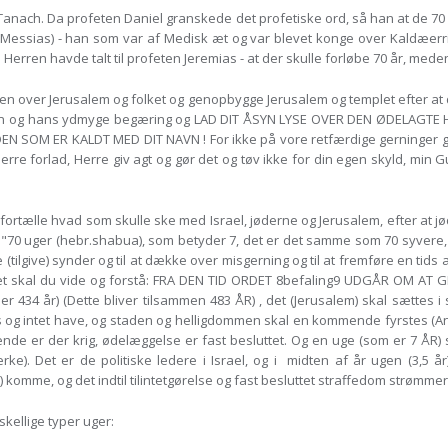
ach. Da profeten Daniel granskede det profetiske ord, så han at de 70 år 
essias) - han som var af Medisk æt og var blevet konge over Kaldæerriget
erren havde talt til profeten Jeremias - at der skulle forløbe 70 år, medens
ver Jerusalem og folket og genopbygge Jerusalem og templet efter at de
bøn og hans ydmyge begæring og LAD DIT ÅSYN LYSE OVER DEN ØDELAGTE H
TADEN SOM ER KALDT MED DIT NAVN ! For ikke på vore retfærdige gerninger 
rre forlad, Herre giv agt og gør det og tøv ikke for din egen skyld, min Gu
ortælle hvad som skulle ske med Israel, jøderne og Jerusalem, efter at j
0 uger (hebr.shabua), som betyder 7, det er det samme som 70 syvere, som e
gle (tilgive) synder og til at dække over misgerning og til at fremføre en tids
). Og det skal du vide og forstå: FRA DEN TID ORDET 8befaling9 UDGÅR OM 
2 er 434 år) (Dette bliver tilsammen 483 ÅR) , det (Jerusalem) skal sætt
 og intet have, og staden og helligdommen skal en kommende fyrstes (Antik
nde er der krig, ødelæggelse er fast besluttet. Og en uge (som er 7 ÅR) s
. Det er de politiske ledere i Israel, og i midten af år ugen (3,5 år)
komme, og det indtil tilintetgørelse og fast besluttet straffedom strømmer
kellige typer uger: