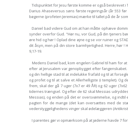
Tidspunktet for Jesu første komme er også beskrevet i Tan
Darius Ahaseversus søns første regeringsår (år 553 før M
bøgerne (profeten Jeremias) mærke til tallet på de år som H
Daniel bad videre Gud om at han måtte ophæve dommen o
synder overfor Gud. "Hør nu, vor Gud, på din tjeners 
øre hid og hør ! Oplad dine øjne og se vor ruiner og S
dit åsyn, men på din store barmhjertighed. Herre, hør ! He
9,17-19.
Medens Daniel bad, kom engelen Gabriel til ham for at f
efter at Jerusalem var genopbygget efter fangenskabet. "7
og din hellige stad til at indelukke frafald og til at forse
og profet og til at salve et Allerhelligste (i templet
frem, skal der gå 7 uger (7x7 er 49 ÅR) og 62 uger (7x6
tidernes trængsel. Og efter de 62 skal Messias udryddes
Messias), og enden på det er oversvømmelse, og indtil e
pagten for de mange (det kan oversættes med de stærke)
vederstyggelighedens vinger skal ødelæggeren (Antikrist) 
I parentes gør vi opmærksom på at jøderne havde 7 fors