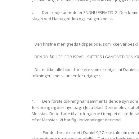
c. Den tredje periode er ENDNU FREMTIDIG. Den kommer t
slaget ved Hamageddon og Jesu genkomst.
Den kristne menigheds tidsperiode, som ikke var beskrev
DEN 70. ÅRUGE FOR ISRAEL SÆTTES I GANG VED DEN KRIST
Det er ikke alle bibel-forskere som er enige i at Daniels 
tolkninger, som vi anser for urigtige.:
1. Den første tolkning har sammenfaldende syn som vor 
forsoning og den nye pagt i Jesu blod. Denne blev slutte
Messias. Dette førte til at ofringerne i templet mistede 
efter Messias. Vi har flg. indvendinger derimod:
For det første er det i Daniel 9,27 ikke tale om den ny
slutter denne pagt med jødefolket. Det er en beskrivelse 