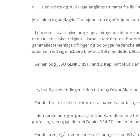
d. Den sidste og 70. År uge angår tidsrummet fra år 170
Jerusalem og ødelagde Gudstjenesten og offertjenesten i
I parentes skal vi give nogle oplysninger om denne kon
den Hellenistiske religion i Israel. Han nedrev Bræn
gammeltestamentlige ofringer og lod bygge hedenske al
jøder som lod sig omskære blev straffet med døden. 80000
Se min bog: JESU GENKOMST, bind 2. Kap.: Antiokus den 
Jeg har flg. indvendinger til den tolkning Oskar Skarsa
For det første er det ikke korrekt at hævde at befaling
I den første udregning mangler 6 år. Bare dette ene forho
profeti, og særlig gælder det Daniel 9,24-27, som er en h
For det tredje går der heller ikke 62 år uger eller 434 år 