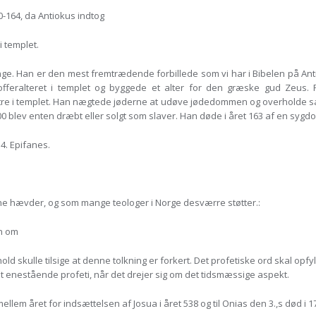
-164, da Antiokus indtog
 templet.
ge. Han er den mest fremtrædende forbillede som vi har i Bibelen på An
dofferalteret i templet og byggede et alter for den græske gud Zeus.
tre i templet. Han nægtede jøderne at udøve jødedommen og overholde s
 blev enten dræbt eller solgt som slaver. Han døde i året 163 af en sygdom
4. Epifanes.
une hævder, og som mange teologer i Norge desværre støtter.:
en om
ld skulle tilsige at denne tolkning er forkert. Det profetiske ord skal op
elt enestående profeti, når det drejer sig om det tidsmæssige aspekt.
mellem året for indsættelsen af Josua i året 538 og til Onias den 3.,s død i 