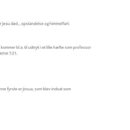
er Jesu død, , opstandelse og himmelfart.
mmer bl.a. til udtryk i et lille hæfte som professor
erne 7-21.
nne fyrste er Josua, som blev indsat som