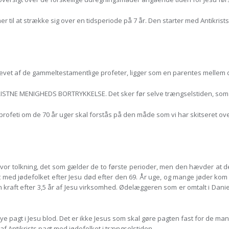
il at strække sig over en tidsperiode på 7 år. Den starter med Antikri
et af de gammeltestamentlige profeter, ligger som en parentes mellem den
NE MENIGHEDS BORTRYKKELSE. Det sker før selve trængselstiden, som vi
profeti om de 70 år uger skal forstås på den måde som vi har skitseret oven
tolkning, det som gælder de to første perioder, men den hævder at den 
t med jødefolket efter Jesu død efter den 69. År uge, og mange jøder kom 
sin kraft efter 3,5 år af Jesu virksomhed. Ødelæggeren som er omtalt i Dani
e pagt i Jesu blod. Det er ikke Jesus som skal gøre pagten fast for de m
af Antikrists pagt med jødefolket i trængselstiden.