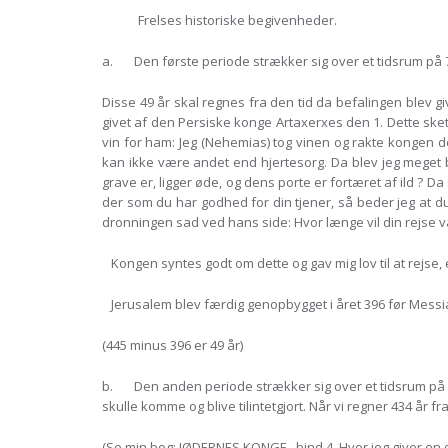
Frelses historiske begivenheder.
a. Den første periode strækker sig over et tidsrum på 7 
Disse 49 år skal regnes fra den tid da befalingen blev
givet af den Persiske konge Artaxerxes den 1. Dette skete
vin for ham: Jeg (Nehemias) tog vinen og rakte kongen d
kan ikke være andet end hjertesorg. Da blev jeg meget b
grave er, ligger øde, og dens porte er fortæret af ild ? 
der som du har godhed for din tjener, så beder jeg at 
dronningen sad ved hans side: Hvor længe vil din rejse 
Kongen syntes godt om dette og gav mig lov til at rejse,
Jerusalem blev færdig genopbygget i året 396 før Messias
(445 minus 396 er 49 år)
b. Den anden periode strækker sig over et tidsrum på 43
skulle komme og blive tilintetgjort. Når vi regner 434 år fr
(Se min bog: JØDERNES KONGE , bind 4. Hvor jeg giver en