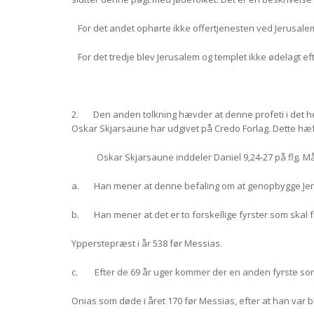
For det andet ophørte ikke offertjenesten ved Jerusalem
For det tredje blev Jerusalem og templet ikke ødelagt efte
2. Den anden tolkning hævder at denne profeti i det hele
Oskar Skjarsaune har udgivet på Credo Forlag. Dette hæfte
Oskar Skjarsaune inddeler Daniel 9,24-27 på flg. M
a. Han mener at denne befaling om at genopbygge Jerusal
b. Han mener at det er to forskellige fyrster som skal f
Ypperstepræst i år 538 før Messias.
c. Efter de 69 år uger kommer der en anden fyrste so
Onias som døde i året 170 før Messias, efter at han var 