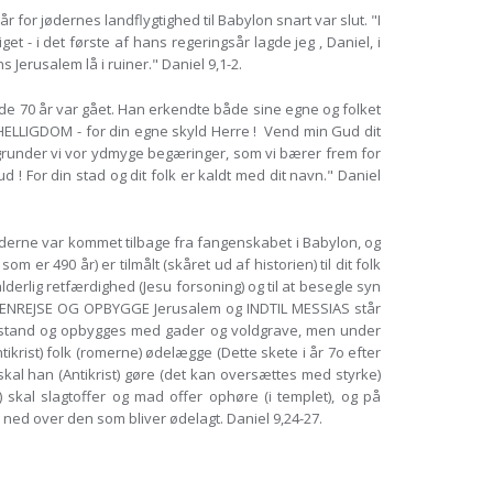
for jødernes landflygtighed til Babylon snart var slut. "I
 - i det første af hans regeringsår lagde jeg , Daniel, i
 Jerusalem lå i ruiner." Daniel 9,1-2.
 70 år var gået. Han erkendte både sine egne og folket
ELLIGDOM - for din egne skyld Herre ! Vend min Gud dit
grunder vi vor ydmyge begæringer, som vi bærer frem for
d ! For din stad og dit folk er kaldt med dit navn." Daniel
øderne var kommet tilbage fra fangenskabet i Babylon, og
r 490 år) er tilmålt (skåret ud af historien) til dit folk
 alderlig retfærdighed (Jesu forsoning) og til at besegle syn
AT GENREJSE OG OPBYGGE Jerusalem og INDTIL MESSIAS står
es i stand og opbygges med gader og voldgrave, men under
rist) folk (romerne) ødelægge (Dette skete i år 7o efter
kal han (Antikrist) gøre (det kan oversættes med styrke)
 skal slagtoffer og mad offer ophøre (i templet), og på
 ned over den som bliver ødelagt. Daniel 9,24-27.