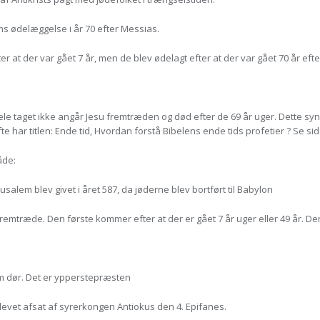
s ødelæggelse i år 70 efter Messias.
r at der var gået 7 år, men de blev ødelagt efter at der var gået 70 år eft
 taget ikke angår Jesu fremtræden og død efter de 69 år uger. Dette syn ko
 har titlen: Ende tid, Hvordan forstå Bibelens ende tids profetier ? Se sid
åde:
em blev givet i året 587, da jøderne blev bortført til Babylon
remtræde. Den første kommer efter at der er gået 7 år uger eller 49 år. De
m dør. Det er ypperstepræsten
blevet afsat af syrerkongen Antiokus den 4. Epifanes.