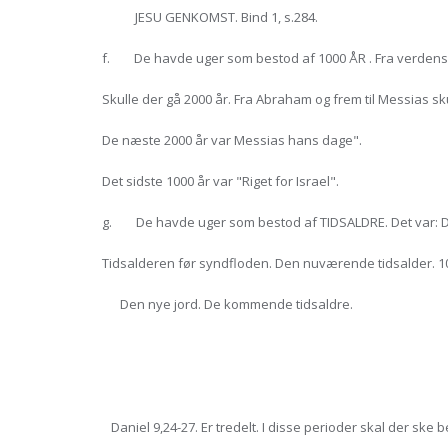
JESU GENKOMST. Bind 1, s.284.
f. De havde uger som bestod af 1000 ÅR . Fra verdens 
Skulle der gå 2000 år. Fra Abraham og frem til Messias sku
De næste 2000 år var Messias hans dage".
Det sidste 1000 år var "Riget for Israel".
g. De havde uger som bestod af TIDSALDRE. Det var: De
Tidsalderen før syndfloden. Den nuværende tidsalder. 100
Den nye jord. De kommende tidsaldre.
Daniel 9,24-27. Er tredelt. I disse perioder skal der ske 