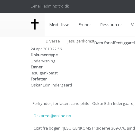
E-mail: admin@tro.dk
Mød disse
Emner
Ressourcer
Vi
Diverse
Jesu genkomst
Dato for offentliggøre
24 Apr 2010 22:56
Dokumenttype
Undervisning
Emner
Jesu genkomst
Forfatter
Oskar Edin Indergaard
Forkynder, forfatter, cand.philol. Oskar Edin Indergaard,
Oskaredi@online.no
Citat fra bogen "JESU GENKOMST" siderne 369-376. Bind