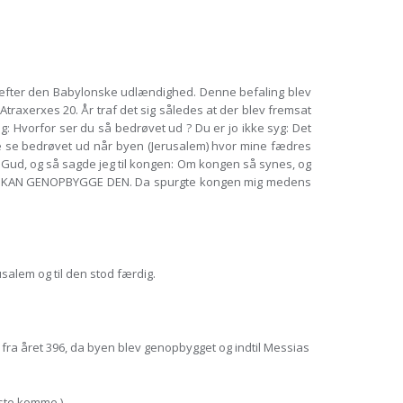
n efter den Babylonske udlændighed. Denne befaling blev
Atraxerxes 20. År traf det sig således at der blev fremsat
: Hvorfor ser du så bedrøvet ud ? Du er jo ikke syg: Det
kke se bedrøvet ud når byen (Jerusalem) hvor mine fædres
ns Gud, og så sagde jeg til kongen: Om kongen så synes, og
SÅ JEG KAN GENOPBYGGE DEN. Da spurgte kongen mig medens
salem og til den stod færdig.
ra året 396, da byen blev genopbygget og indtil Messias
rste komme.)